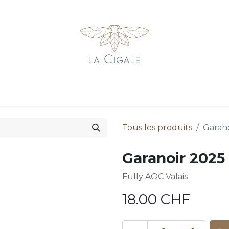
s
Vins rosés
Vins rouges
Contact
Revenir au site pri
Tous les produits
Garano
Garanoir 2025 
Fully AOC Valais
18.00
CHF