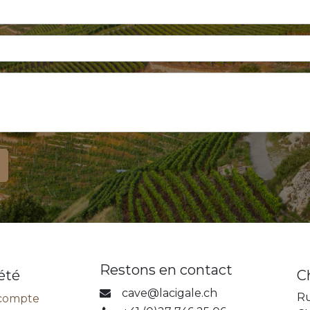
Restons en contact
été
C
cave@lacigale.ch
Ru
compte