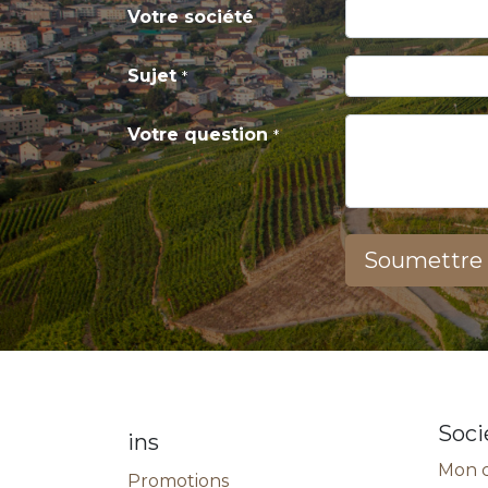
Votre société
Sujet
*
Votre question
*
Soumettre
Soci
ins
Mon 
Promotions