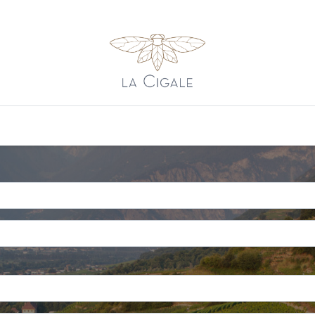
s
Vins rosés
Vins rouges
Contact
Revenir au site pri