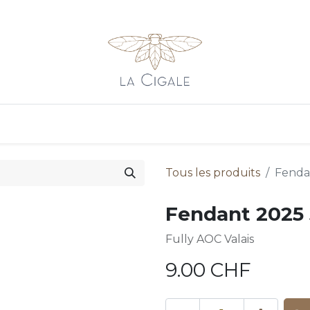
s
Vins rosés
Vins rouges
Contact
Revenir au site pri
Tous les produits
Fendan
Fendant 2025 5
Fully AOC Valais
9.00
CHF