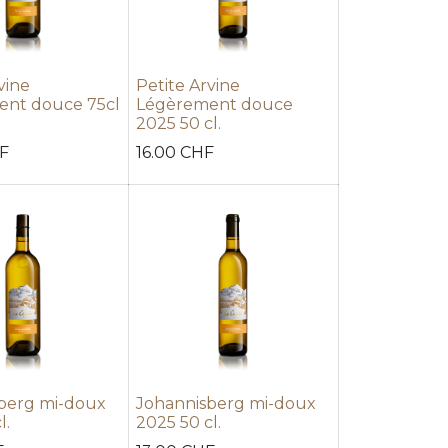
vine
Petite Arvine
nt douce 75cl
Légèrement douce
2025 50 cl.
F
16.00
CHF
berg mi-doux
Johannisberg mi-doux
l.
2025 50 cl.