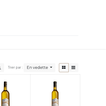
0
ncipal
En vedette
Trier par :