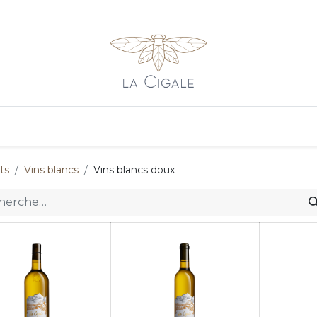
s
Vins rosés
Vins rouges
Contact
Revenir au site pri
ts
Vins blancs
Vins blancs doux